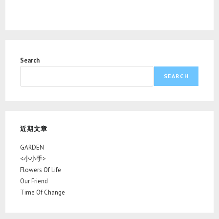
Search
SEARCH
近期文章
GARDEN
<小小手>
Flowers Of Life
Our Friend
Time Of Change