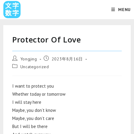
MENU
Protector Of Love
Yongjing
2023年8月16日
Uncategorized
I want to protect you
Whether today or tomorrow
I will stay here
Maybe, you don’t know
Maybe, you don’t care
But I will be there