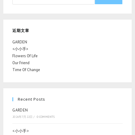
近期文章
GARDEN
<小小手>
Flowers Of Life
Our Friend
Time Of Change
Recent Posts
GARDEN
2026年7月22日
/
0 COMMENTS
<小小手>