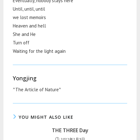
Eventually, nobody stays here
Until, until, until
we lost memoirs
Heaven and hell
She and He
Turn off
Waiting for the light again
Yongjing
^The Article of Nature^
YOU MIGHT ALSO LIKE
THE THREE Day
2022年2月3日